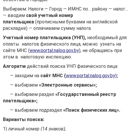
Выбираем: Налоги — Город — ИМНС по… району — налог…
— вводим
свой учетный номер
плательщика
(прописными буквами на английской
раскладке) — оплачиваем сумму налога.
Учетный номер плательщика (УНП)
,
необходимый для
оплаты налогов физического лица, можно узнать на
сайте МНС (
www.portal.nalog.gov.by
), не обращаясь при
этом в налоговую инспекцию.
Алгоритм
действий поиска УНП физического лица:
— заходим на
сайт МНС (
www.portal.nalog.gov.by)
;
— выбираем
«Электронные сервисы»;
— выбираем раздел
«Государственный реестр
плательщика»
;
— выбираем подраздел
«Поиск физических лиц»
.
Варианты поиска:
1)
личный номер (14 знаков);