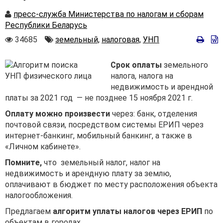
Автор
пресс-служба Министерства по налогам и сборам
Республики Беларусь
Количество
Автор
34685
земельный,
налоговая,
УНП
просмотров
Срок оплаты
земельного
налога, налога на
недвижимость и арендной
платы за 2021 год — не позднее 15 ноября 2021 г.
Оплату можно произвести
через: банк, отделения
почтовой связи, посредством системы ЕРИП через
интернет-банкинг, мобильный банкинг, а также в
«Личном кабинете».
Помните
,
что земельный налог, налог на
недвижимость и арендную плату за землю,
оплачивают в бюджет по месту расположения объекта
налогообложения.
Предлагаем
алгоритм уплаты налогов через ЕРИП
по
объектам в городах.