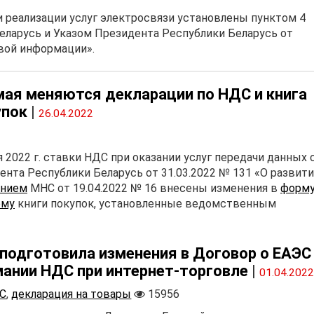
и реализации услуг электросвязи установлены пунктом 4
Беларусь и Указом Президента Республики Беларусь от
овой информации».
 мая меняются декларации по НДС и книга
упок
|
26.04.2022
022 г. ставки НДС при оказании услуг передачи данных 
нта Республики Беларусь от 31.03.2022 № 131 «О развит
ением
МНС от 19.04.2022 № 16 внесены изменения в
форм
рму
книги покупок, установленные ведомственным
 подготовила изменения в Договор о ЕАЭС
мании НДС при интернет-торговле
|
01.04.202
С
,
декларация на товары
15956