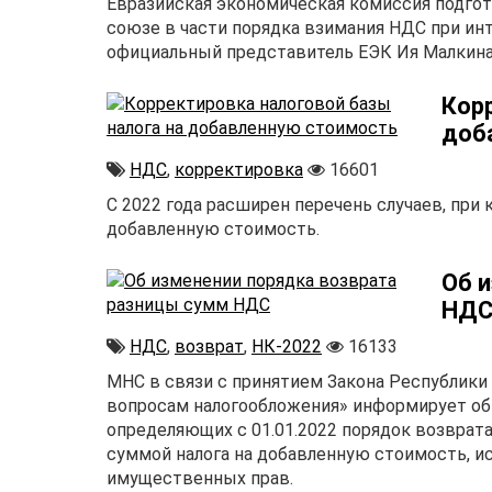
Евразийская экономическая комиссия подго
союзе в части порядка взимания НДС при инт
официальный представитель ЕЭК Ия Малкина
Кор
доб
НДС
,
корректировка
16601
С 2022 года расширен перечень случаев, при 
добавленную стоимость.
Об 
НД
НДС
,
возврат
,
НК-2022
16133
МНС в связи с принятием Закона Республики 
вопросам налогообложения» информирует об
определяющих с 01.01.2022 порядок возвра
суммой налога на добавленную стоимость, исч
имущественных прав.