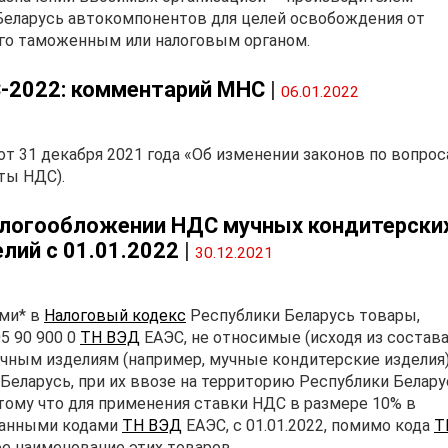
Беларусь автокомпонентов для целей освобождения от
ого таможенным или налоговым органом.
-2022: комментарий МНС
|
06.01.2022
т 31 декабря 2021 года «Об изменении законов по вопро
ты НДС).
алогообложении НДС мучных кондитерски
лий с 01.01.2022
|
30.12.2021
ями* в
Налоговый кодекс
Республики Беларусь товары,
5 90 900 0
ТН ВЭД
ЕАЭС, не относимые (исходя из состава
лочным изделиям (например, мучные кондитерские изделия)
 Беларусь, при их ввозе на территорию Республики Белару
тому что для применения ставки НДС в размере 10% в
занными кодами
ТН ВЭД
ЕАЭС, с 01.01.2022, помимо кода
Т
е наименование этих товаров.