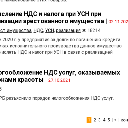
исление НДС и налога при УСН при
лизации арестованного имущества
|
02.11.20
ест имущества
,
НДС
,
УСН
,
реализация
18214
 2020 г. у предприятия за долги по погашению кредита
амках исполнительного производства данное имущество
ислять НДС и налог при УСН в связи с реализацией
огообложение НДС услуг, оказываемых
онами красоты
|
27.10.2021
5
РБ разъяснило порядок налогообложения НДС услуг,
1
2
3
4
5
|
»
|
кон