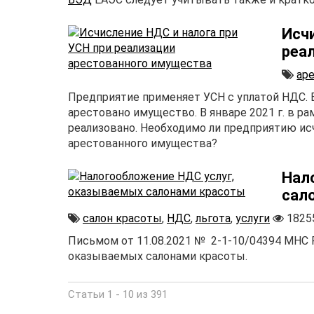
Исч
реа
ар
Предприятие применяет УСН с уплатой НДС. В
арестовано имущество. В январе 2021 г. в р
реализовано. Необходимо ли предприятию исч
арестованного имущества?
Нал
сал
салон красоты
,
НДС
,
льгота
,
услуги
1825
Письмом от 11.08.2021 № 2-1-10/04394 МНС 
оказываемых салонами красоты.
Статьи 1 - 10 из 391