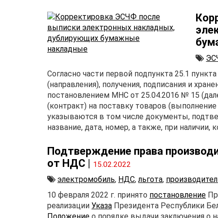
Кор
эле
бум
ЭС
Согласно части первой подпункта 25.1 пункт
(направления), получения, подписания и хра
постановлением МНС от 25.04.2016 № 15 (дал
(контракт) на поставку товаров (выполнение
указываются в том числе документы, подтв
название, дата, номер, а также, при наличии,
Подтверждение права производ
от НДС
|
15.02.2022
электромобиль
,
НДС
,
льгота
,
производител
10 февраля 2022 г. принято
постановление
Пр
реализации
Указа
Президента Республики Бела
Положение
о порядке выдачи заключения о 