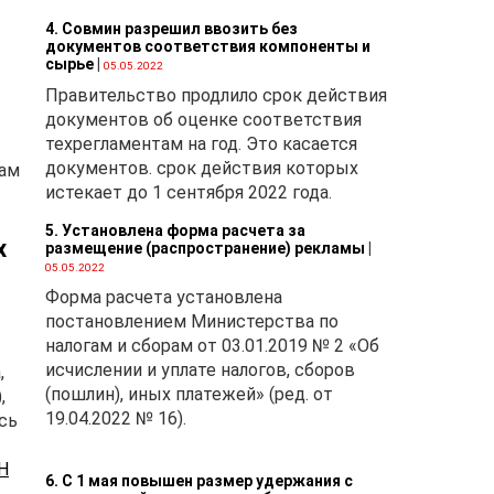
4. Совмин разрешил ввозить без
документов соответствия компоненты и
сырье
|
05.05.2022
Правительство продлило срок действия
документов об оценке соответствия
техрегламентам на год. Это касается
документов. срок действия которых
сам
истекает до 1 сентября 2022 года.
5. Установлена форма расчета за
х
размещение (распространение) рекламы
|
05.05.2022
Форма расчета установлена
постановлением Министерства по
налогам и сборам от 03.01.2019 № 2 «Об
исчислении и уплате налогов, сборов
,
(пошлин), иных платежей» (ред. от
,
19.04.2022 № 16).
сь
Н
6. С 1 мая повышен размер удержания с