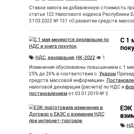
Ставки налога на добавленную стоимость пр
статьи 122 Налогового кодекса Республики 
31.03.2022 № 131 «О развитии средств масс
С 1
пок
НДС
,
декларация
,
НК-2022
1
Изменения обусловлены повышением с 1 мая 2
25% до 26% в соответствии с
Указом
Президе
средств массовой информации».
Постановл
налоговой декларации (расчета) по НДС и
фо
постановлением
от 03.01.2019 № 2.
ЕЭК
взи
НД