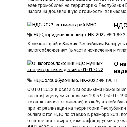
электромобилей на территорию Республики 
налога на добавленную стоимость, взимаем
НДС
НДС
,
юридическое лицо
,
НК-2022
19532
Комментарий к
Закону
Республики Беларусь о
налогообложения» (в части исчисления и упла
О н
изде
НДС
,
хлебобулочные
,
НК-2022
19611
С 01.01.2022 в связи с вносимыми изменени
классифицируемые кодами 1905 90 600 0, 190
технологии изготовления) к хлебу и хлебобу
при их реализации на территории Республики
облагаются НДС по ставке в размере 20%, по
отношении товаров, классифицируемых ука
ВЭД
ЕАЭС следует учитывать также и кратко