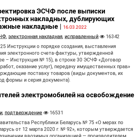
ректировка ЭСЧФ после выписки
ктронных накладных, дублирующих
ажные накладные
|
16.03.2022
ЧФ
,
электронная накладная
,
исправленный
16342
а 25 Инструкции о порядке создания, выставления
нения электронного счета-фактуры, утвержденной
ее – Инструкция № 15), в строке 30 ЭСЧФ «Договор
 работ, оказание услуг), передачу имущественных прав»
ерждающие поставку товаров (виды документов, их
 код формы и серия документа).
ителей электромобилей на освобождение
и
,
подтверждение
16531
авительства Республики Беларусь № 75 «О мерах по
русь от 12 марта 2020 г. № 92», которым утверждается
назначении ввозимых организацией — производителем