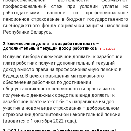
внесения изменений в
профессиональный стаж при условии уплаты их
документы, связанные с
работодателями взносов на профессиональное
государственной
пенсионное страхование в бюджет государственного
регистрацией
внебюджетного фонда социальной защиты населения
транспортных средств,
Республики Беларусь.
утвержденного
постановлением
Совета
2. Ежемесячная доплата к заработной плате –
Министров Республики
дополнительный текущий доход работников
|
11.05.2022
Беларусь от 31.12.2002 №
В случае выбора ежемесячной доплаты к заработной
1849 (далее — Положение №
плате работник получит дополнительный текущий
1849), определено, что
доход вместо права на профессиональную пенсию в
транспортные средства, за
будущем. В целях повышения материального
исключением случаев,
обеспечения работника по достижении
предусмотренных
общеустановленного пенсионного возраста часть
Положением № 1849
,
полученных денежных средств в виде доплаты к
регистрируются только за
заработной плате может быть направлена им для
собственниками —
участия в новом виде страхования – добровольном
юридическими или
страховании дополнительной накопительной пенсии
физическими лицами,
(вводится с 1 октября 2022 года).
индивидуальными
предпринимателями,
3. ФСЗН о дополнительной профессиональной пенсии
|