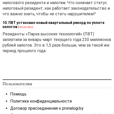
государственная пошлина
налогового резидента и налогам. Что означает статус
уплачена не
налоговый резидент, как работает законодательство и
собственником
что важно знать, чтобы не стать нарушителем?
транспортного средства
10. ПВТ установил новый квартальный рекорд по уплате
(например, арендатором,
налогов
|
04.05.2022
прежним
Резиденты «Парка высоких технологий» (ПВТ)
собственником)?
заплатили за январь-март текущего года 230 миллионов
...
рублей налогов. Это в 1,5 раза больше, чем за такой же
период прошлого года.
6. У организации имеется
автомобиль, по которому
в 2020 году уплачена
государственная пошлина
за выдачу разрешения на
допуск транспортного
Пользователям
средства к участию в
дорожном движении. Срок
Помощь
действия данного
Политика конфиденциальности
разрешения истекает в
Договор присоединения к pronalogi.by
феврале 2020 года.