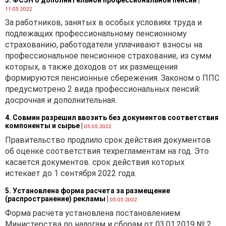
указанными в документах,
11.05.2022
подтверждающих
За работников, занятых в особых условиях труда и
законность приобретения
подлежащих профессиональному пенсионному
(получения) транспортного
страхованию, работодатели уплачивают взносы на
средства.
профессиональное пенсионное страхование, из сумм
которых, а также доходов от их размещения
Согласно
пункту 17
формируются пенсионные сбережения. Законом о ППС
Положения № 1849
предусмотрено 2 вида профессиональных пенсий:
транспортные средства,
досрочная и дополнительная.
переданные физическому
или юридическому лицу на
4. Совмин разрешил ввозить без документов соответствия
основании договора
компоненты и сырье
|
05.05.2022
лизинга, регистрируются за
Правительство продлило срок действия документов
лизингополучателем или его
об оценке соответствия техрегламентам на год. Это
обособленным
касается документов. срок действия которых
подразделением.
истекает до 1 сентября 2022 года.
Исходя из изложенного,
5. Установлена форма расчета за размещение
плательщиками
(распространение) рекламы
|
05.05.2022
транспортного налога
Форма расчета установлена постановлением
признаются организации-
Министерства по налогам и сборам от 03.01.2019 № 2