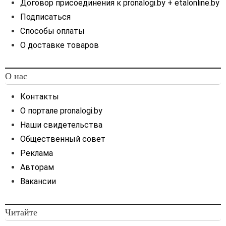
Следует ли уплачивать
Договор присоединения к pronalogi.by + etalonline.by
авансовый платеж за 1-й
Подписаться
квартал 2021 года по
Способы оплаты
данному автомобилю?
О доставке товаров
...
7. У организации на 1
О нас
января 2021 г. имеется
автомобиль, по которому
Контакты
отсутствует
О портале pronalogi.by
действующее разрешение
Наши свидетельства
на допуск транспортного
средства к участию в
Общественный совет
дорожном движении. 13
Реклама
марта 2021 г. данное
Авторам
транспортное средство
Вакансии
снято с учета для
утилизации. Следует ли
уплачивать авансовый
Читайте
платеж за 1-й квартал