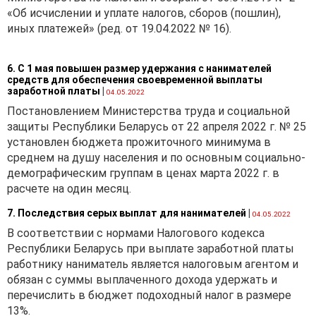
собственники
«Об исчислении и уплате налогов, сборов (пошлин),
транспортных средств, а
иных платежей» (ред. от 19.04.2022 № 16).
также лизингополучатели.
При получении
6. С 1 мая повышен размер удержания с нанимателей
транспортного средства по
средств для обеспечения своевременной выплаты
договору аренды
заработной платы
|
04.05.2022
организация-арендатор
Постановлением Министерства труда и социальной
транспортный налог в
защиты Республики Беларусь от 22 апреля 2022 г. № 25
бюджет не уплачивает.
установлен бюджета прожиточного минимума в
среднем на душу населения и по основным социально-
демографическим группам в ценах марта 2022 г. в
2. Являются ли
расчете на один месяц.
плательщиками
транспортного налога
7. Последствия серых выплат для нанимателей
|
04.05.2022
филиалы организаций,
В соответствии с нормами Налогового кодекса
которым переданы
Республики Беларусь при выплате заработной платы
транспортные средства,
работнику наниматель является налоговым агентом и
зарегистрированные за
обязан с суммы выплаченного дохода удержать и
головной организацией?
перечислить в бюджет подоходный налог в размере
13%.
...