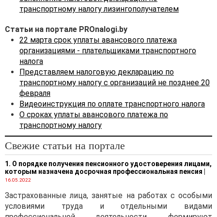
лизингополучатель.
транспортному налогу лизингополучателем
Объектом налогообложения
Статьи на портале PROnalogi.by
транспортным налогом
22 марта срок уплаты авансового платежа
признаются транспортные
организациями - плательщиками транспортного
средства,
налога
зарегистрированные за
Представляем налоговую декларацию по
физическими лицами или
транспортному налогу с организаций не позднее 20
организациями в
февраля
Государственной
Видеоинструкция по оплате транспортного налога
автомобильной инспекции
О сроках уплаты авансового платежа по
Министерства внутренних
2
транспортному налогу
дел (
пункт 1
статьи 307
НК).
Свежие статьи на портале
Пунктом 12
Положения о
1. О порядке получения пенсионного удостоверения лицами,
порядке государственной
которым назначена досрочная профессиональная пенсия
|
регистрации и
16.05.2022
государственного учета
Застрахованные лица, занятые на работах с особыми
транспортных средств,
условиями труда и отдельными видами
снятия их с учета и
профессиональной деятельности, формируют