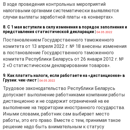
В ходе проведения контрольных мероприятий
3. Являются ли объектом
налоговыми органами систематически выявляются
обложения тракторы,
случаи выплаты заработной платы «в конвертах».
погрузчики, квадроциклы,
мопеды?
8. С 1 мая вступили в силу изменения в порядок заполнения и
представления статистической декларации
|
04.05.2022
...
Постановлением Государственного таможенного
4. По какой ставке
комитета от 13 апреля 2022 г. № 18 внесены изменения
транспортного налога
в постановление Государственного таможенного
облагаются
комитета Республики Беларусь от 26 января 2012 г. №
полуприцепы?
2 «О статистическом декларировании товаров».
...
9. Как платить налоги, если работаете на «дистанционке» в
Грузии: чек-лист
|
04.05.2022
5. Применяется ли льгота,
Трудовое законодательство Республики Беларусь
установленная
подпунктом
допускает выполнение работниками компании работы
3
1.1
статьи 307
НК, если за
дистанционно и не содержит ограничений на ее
выдачу разрешения на
выполнение на территории иностранного государства.
допуск транспортного
Иными словами, работник сам выбирает место
средства к участию в
работы, это его право. Вместе с тем, принимая такое
дорожном движении
решение надо быть внимательным к статусу