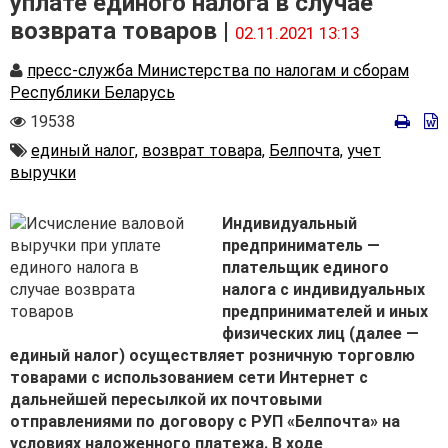
уплате единого налога в случае
возврата товаров |
02.11.2021 13:13
Автор
пресс-служба Министерства по налогам и сборам
Республики Беларусь
Количество
19538
просмотров
Автор
единый налог,
возврат товара,
Белпочта,
учет
выручки
Индивидуальный
предприниматель —
плательщик единого
налога с индивидуальных
предпринимателей и иных
физических лиц (далее —
единый налог) осуществляет розничную торговлю
товарами с использованием сети Интернет с
дальнейшей пересылкой их почтовыми
отправлениями по договору с РУП «Белпочта» на
условиях наложенного платежа.
В ходе