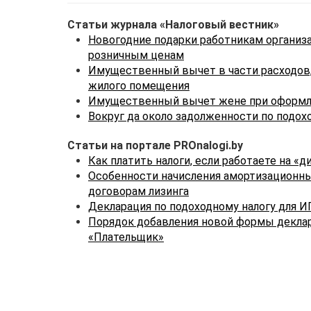
Статьи журнала «Налоговый вестник»
Новогодние подарки работникам организа
розничным ценам
Имущественный вычет в части расходов,
жилого помещения
Имущественный вычет жене при оформле
Вокруг да около задолженности по подох
Статьи на портале PROnalogi.by
Как платить налоги, если работаете на «д
Особенности начисления амортизационн
договорам лизинга
Декларация по подоходному налогу для И
Порядок добавления новой формы деклар
«Плательщик»