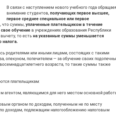
В связи с наступлением нового учебного года обращае
внимание студентов,
получающих первое высшее,
первое среднее специальное или первое
е
, что суммы,
уплаченные плательщиком в течение
 свое обучение
в учреждениях образования Республики
 вычету, то есть
на указанные суммы уменьшается
 налога.
лась родителями или иными лицами, состоящих с такими
а, опекуном, попечителем — за обучение своих подопечны
восемнадцатилетнего возраста, то такие суммы также
ются плательщикам:
вым агентом, являющимся для него местом основной рабо
говым органом по доходам, полученным не по месту
и) по доходам, подлежащим налогообложению налоговым