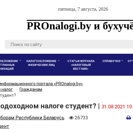
пятница, 7 августа, 2026
PROnalogi.by и бухуч
ОБЛОЖЕНИЕ
НАЛОГООБЛОЖЕНИЕ
СТАТЬИ ЖУРНАЛА
СПРАВОЧНО
ОТ
ТРАННЫХ
ФИЗИЧЕСКИХ ЛИЦ
«НАЛОГОВЫЙ
АНИЗАЦИЙ
ВЕСТНИК»
информационного портала «PROnalogi.by»
 налог
Гражданам
студент?
одоходном налоге студент? |
31.08.2021 10
Количество
сборам Республики Беларусь
26733
просмотров
дент