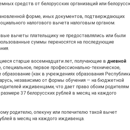
аемных средств от белорусских организаций или белорусс
становленной форме, иных документов, подтверждающих
 социального налогового вычета налоговым органом.
овые вычеты плательщику не предоставлялись или были
спользованные суммы переносятся на последующие
ния.
ющиеся старше восемнадцати лет, получающие в
дневной
, специальное, первое профессионально-техническое,
 образование (как в учреждениях образования Республик
еларусь, независимо от формы обучения — на бюджетной
 родителей иждивенцами, что дает право обоим родителям
 размере 37 белорусских рублей в месяц на каждого
ному родителю, опекуну или попечителю такой вычет
ублей в месяц на каждого иждивенца.