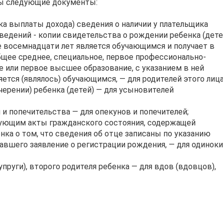
мы следующие документы:
ка выплаты дохода) сведения о наличии у плательщика
сведений - копии свидетельства о рождении ребенка (дете
ше восемнадцати лет является обучающимся и получает в
бщее среднее, специальное, первое профессионально-
е или первое высшее образование, с указанием в ней
яется (являлось) обучающимся, — для родителей этого лица
черении) ребенка (детей) — для усыновителей
 и попечительства — для опекунов и попечителей;
рующим акты гражданского состояния, содержащей
нка о том, что сведения об отце записаны по указанию
давшего заявление о регистрации рождения, — для одиноки
упруги), второго родителя ребенка — для вдов (вдовцов),