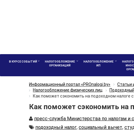
В КУРСЕ СОБЫТИЙ
НАЛОГООБЛОЖЕНИЕ
НАЛОГООБЛОЖЕНИЕ
НАЛОГО
ОРГАНИЗАЦИЙ
ИП
ИНОС
ОРГ
Информационный портал «PROnalogi.by»
Статьи 
Налогообложение физических лиц
Подоходный
Как поможет сэкономить на подоходном налоге 
Как поможет сэкономить на п
Автор
пресс-служба Министерства по налогам и 
Автор
подоходный налог,
социальный вычет,
сту