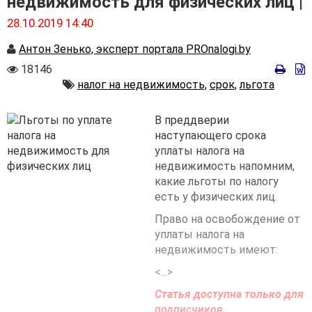
недвижимость для физических лиц |
28.10.2019 14:40
Автор
Антон Зенько, эксперт портала PROnalogi.by
Количество
18146
просмотров
Автор
налог на недвижимость,
срок,
льгота
В преддверии
наступающего срока
уплаты налога на
недвижимость напомним,
какие льготы по налогу
есть у физических лиц.
Право на освобождение от
уплаты налога на
недвижимость имеют:
<...>
Статья доступна только для
подписчиков.