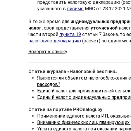
представить налоговую декларацию (расче
указанного в
письме
МНС от 28.12.2021 №
В то же время для
индивидуальных предпри
налог,
срок представления
уточненной
налог
части второй
пункта 19
статьи 7 Закона, то 
налоговую декларацию
(расчет) по единому 
Возврат к списку
Статьи журнала «Налоговый вестник»
Является ли объектом налогообложения
расходов?
Единый налог для производителей сельс
Единый налог с индивидуальных предпри
Статьи на портале PROnalogi.by
Применении единого налога ИП, оказыв
Вниманию физических лиц, планирующих
Уплата единого налога при оказании пар