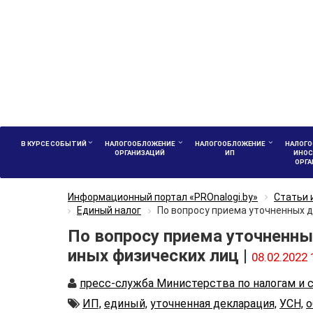
В КУРСЕ СОБЫТИЙ
НАЛОГООБЛОЖЕНИЕ
НАЛОГООБЛОЖЕНИЕ
НАЛОГО
ОРГАНИЗАЦИЙ
ИП
ИНОС
ОРГ
Информационный портал «PROnalogi.by»
Статьи 
Единый налог
По вопросу приема уточненных д
По вопросу приема уточненны
иных физических лиц |
08.02.2022 
Автор
пресс-служба Министерства по налогам и 
Автор
ИП,
единый,
уточненная декларация,
УСН,
о