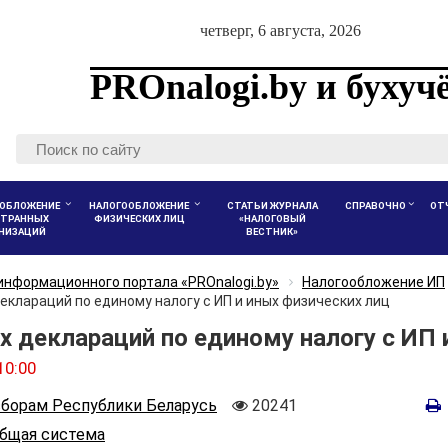
четверг, 6 августа, 2026
PROnalogi.by и бухуч
ОБЛОЖЕНИЕ
НАЛОГООБЛОЖЕНИЕ
СТАТЬИ ЖУРНАЛА
СПРАВОЧНО
ОТ
ТРАННЫХ
ФИЗИЧЕСКИХ ЛИЦ
«НАЛОГОВЫЙ
АНИЗАЦИЙ
ВЕСТНИК»
информационного портала «PROnalogi.by»
Налогообложение ИП
еклараций по единому налогу с ИП и иных физических лиц
х деклараций по единому налогу с ИП 
10:00
Количество
сборам Республики Беларусь
20241
просмотров
бщая система