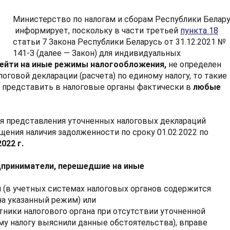
Министерство по налогам и сборам Республики Белар
информирует, поскольку в части третьей
пункта 18
статьи 7 Закона Республики Беларусь от 31.12.2021 №
141-З (далее — Закон) для индивидуальных
рейти на иные режимы налогообложения
,
не определен
оговой декларации (расчета) по единому налогу, то такие
 представить в налоговые органы фактически в
любые
ля представления уточненных налоговых деклараций
щения наличия задолженности по сроку 01.02.2022 по
2022 г
.
дприниматели, перешедшие
на иные
 (в учетных системах налоговых органов содержится
на указанный режим) или
тники налогового органа при отсутствии уточненной
ому налогу выяснили данные обстоятельства), вправе