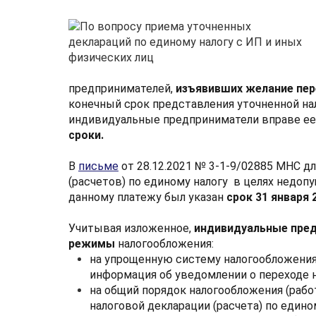
предпринимателей,
изъявивших желание пе
конечный срок представления уточненной нал
индивидуальные предприниматели вправе ее
сроки
.
В
письме
от 28.12.2021 № 3-1-9/02885 МНС д
(расчетов) по единому налогу в целях недопу
данному платежу был указан
срок 31 января 
Учитывая изложенное,
индивидуальные пре
режимы
налогообложения:
на упрощенную систему налогообложения
информация об уведомлении о переходе 
на общий порядок налогообложения (рабо
налоговой декларации (расчета) по един