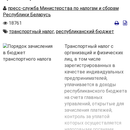
Автор
пресс-служба Министерства по налогам и сборам
Республики Беларусь
Количество
18761
просмотров
Автор
транспортный налог,
республиканский бюджет
Транспортный налог с
организаций и физических
лиц, в том числе
зарегистрированных в
качестве индивидуальных
предпринимателей,
уплачивается в доходы
республиканского бюджета
на счета главных
управлений, открытые для
зачисления платежей,
контроль за уплатой
которых осуществляется
налоговыми органами