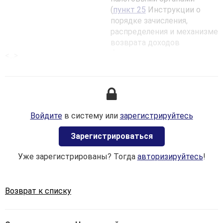
(
пункт 25
Инструкции о
порядке зачисления,
распределения и механизме
возврата доходов
бюджетов в 2021 году,
<...>
утвержденной
постановлением
Министерства финансов
Республики Беларусь от
02.02.2021 № 8):
Войдите
в систему или
зарегистрируйтесь
· по месту постановки
на учет организации (код
Зaрегистрироваться
платежа 3113);
Уже зарегистрированы? Тогда
авторизируйтесь
!
· по месту жительства
физических лиц, в том
числе зарегистрированных
Возврат к списку
в качестве
индивидуальных
предпринимателей (код