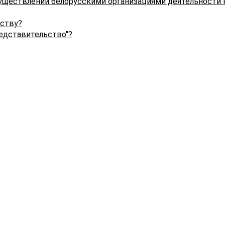
уществлении белорусскими организациями деятельности 
ьству?
редставительство"?