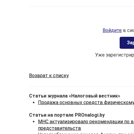
Войдите
в си
Зa
Уже зарегистри
Возврат к списку
Статьи журнала «Налоговый вестник»
Продажа основных средств физическому
Статьи на портале PROnalogi.by
МНС актуализировало рекомендации по в
представительств