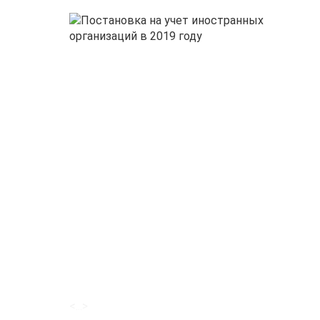
<...>