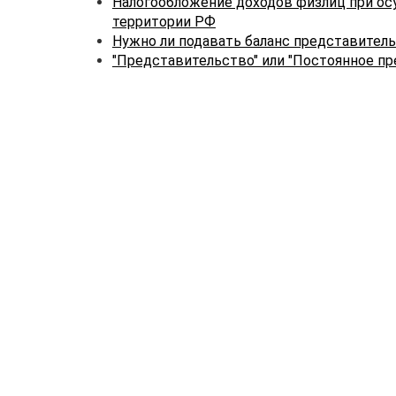
Налогообложение доходов физлиц при ос
территории РФ
Нужно ли подавать баланс представител
"Представительство" или "Постоянное п