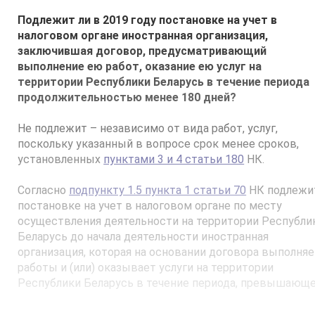
Подлежит ли в 2019 году постановке на учет в
налоговом органе иностранная организация,
заключившая договор, предусматривающий
выполнение ею работ, оказание ею услуг на
территории Республики Беларусь в течение периода
продолжительностью менее 180 дней?
Не подлежит – независимо от вида работ, услуг,
поскольку указанный в вопросе срок менее сроков,
установленных
пунктами 3 и 4 статьи 180
НК.
Согласно
подпункту 1.5 пункта 1 статьи 70
НК подлежи
постановке на учет в налоговом органе по месту
осуществления деятельности на территории Республи
Беларусь до начала деятельности иностранная
организация, которая на основании договора выполняе
работы и (или) оказывает услуги на территории
Республики Беларусь в течение периода, превышающ
сроки, установленные пунктами 3 и 4 статьи 180 НК.