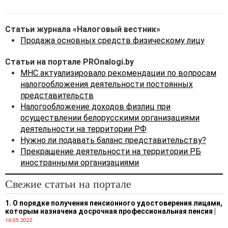
иностранной организации в
Беларуси носит характер
Статьи журнала «Налоговый вестник»
предпринимательской, и
Продажа основных средств физическому лицу
она направлена на
получение прибыли из
Статьи на портале PROnalogi.by
источников в Беларуси, то
МНС актуализировало рекомендации по вопросам
признается, что у
налогообложения деятельности постоянных
иностранной организации
представительств
есть постоянное
Налогообложение доходов физлиц при
представительство в
осуществлении белорусскими организациями
Беларуси (
п. 1 ст. 180
деятельности на территории РФ
Налогового кодекса
Нужно ли подавать баланс представительству?
Республики Беларусь, далее
Прекращение деятельности на территории РБ
- НК).
иностранными организациями
Если же деятельность
иностранной организации
Свежие статьи на портале
направлена на изучение
1. О порядке получения пенсионного удостоверения лицами,
потребности в услугах
которым назначена досрочная профессиональная пенсия
|
(работах) и (или) рынков
16.05.2022
сбыта своих товаров,