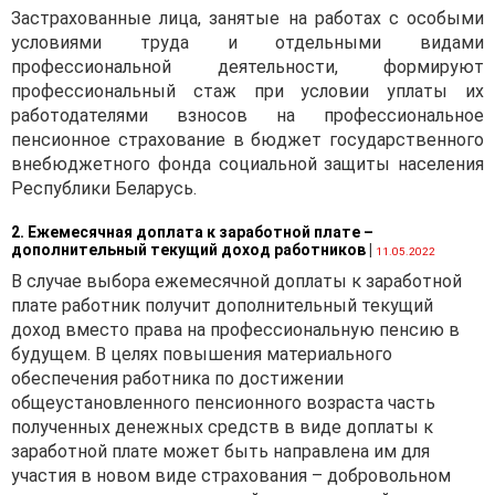
Застрахованные лица, занятые на работах с особыми
поиска потенциальных
условиями труда и отдельными видами
партнеров,
профессиональной деятельности, формируют
информационной и
профессиональный стаж при условии уплаты их
рекламной поддержки,
работодателями взносов на профессиональное
других аналогичных целей,
пенсионное страхование в бюджет государственного
носит характер
внебюджетного фонда социальной защиты населения
дополнительной или
Республики Беларусь.
вспомогательной
деятельности,
2. Ежемесячная доплата к заработной плате –
финансируется по смете
дополнительный текущий доход работников
|
11.05.2022
иностранной компанией и
В случае выбора ежемесячной доплаты к заработной
не имеет целью получение
плате работник получит дополнительный текущий
дохода, то у иностранной
доход вместо права на профессиональную пенсию в
организации в Беларуси
будущем. В целях повышения материального
возникает налоговый
обеспечения работника по достижении
статус -
общеустановленного пенсионного возраста часть
представительство.
полученных денежных средств в виде доплаты к
заработной плате может быть направлена им для
участия в новом виде страхования – добровольном