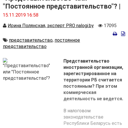
"Постоянное представительство"? |
15.11.2019 16:58
Автор
Количеств
Ирина Полянская, эксперт PRO nalogi.by
17095
просмотро
Автор
представительство,
постоянное
представительство
Представительство
иностранной организации,
зарегистрированное на
территории РБ считается
постоянным? При этом
коммерческая
деятельность не ведется.
В налоговом
законодательстве
Республики Беларусь есть