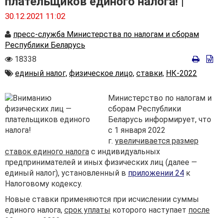
плательщиков единого налога! |
30.12.2021 11:02
Автор
пресс-служба Министерства по налогам и сборам
Республики Беларусь
Количество
18338
просмотров
Автор
единый налог,
физическое лицо,
ставки,
НК-2022
Министерство по налогам и
сборам Республики
Беларусь информирует, что
с 1 января 2022
г.
увеличивается размер
ставок единого
налога
с индивидуальных
предпринимателей и иных физических лиц (далее —
единый налог), установленный в
приложении 24
к
Налоговому кодексу.
Новые ставки применяются при исчислении суммы
единого налога,
срок уплаты
которого наступает
после