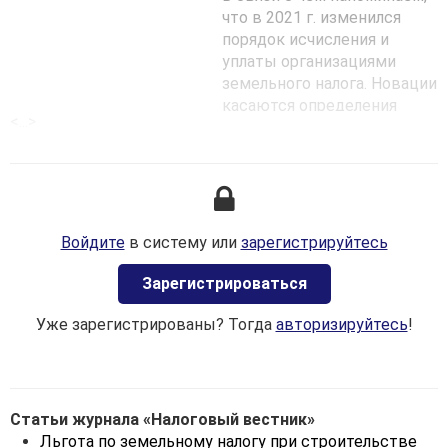
что в 2021 г. изменился
порядок исчисления и
уплаты организациями
земельного налога. Новации
касаются определения
<...>
налоговой базы земельного
налога, льгот и объектов
налогообложения
земельным налогом.
Так, в 2021 г. пороговые
Войдите
в систему или
зарегистрируйтесь
значения кадастровой
стоимости
Зaрегистрироваться
проиндексированы на
прогнозный уровень
Уже зарегистрированы? Тогда
авторизируйтесь
!
инфляции (5,5 %) по
сравнению с пороговыми
значениями,
установленными
Указом
Статьи журнала «Налоговый вестник»
Президента Республики
Льгота по земельному налогу при строительстве
Беларусь от 31 декабря