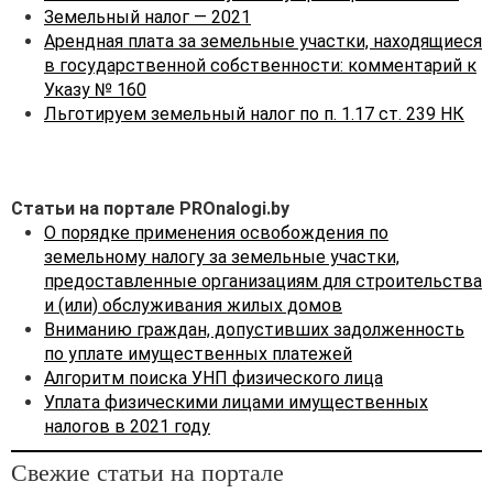
Земельный налог — 2021
2019 г. № 503
«О
Арендная плата за земельные участки, находящиеся
налогообложении» на 2020
в государственной собственности: комментарий к
год.
Указу № 160
Следует отметить, что
Льготируем земельный налог по п. 1.17 ст. 239 НК
сведения о кадастровой
стоимости земельного
участка на 01.01.2021 могут
быть получены
Статьи на портале PROnalogi.by
плательщиками на сайте
О порядке применения освобождения по
ГУП «Национальное
земельному налогу за земельные участки,
кадастровое агентство»
предоставленные организациям для строительства
(
http://vl.nca.by)
.
и (или) обслуживания жилых домов
Вниманию граждан, допустивших задолженность
С 1 января 2021 г. отменены
по уплате имущественных платежей
следующие налоговые
Алгоритм поиска УНП физического лица
льготы
:
Уплата физическими лицами имущественных
· освобождение
налогов в 2021 году
опытных полей,
используемых для научной
Свежие статьи на портале
деятельности (подп. 1.2 п. 1