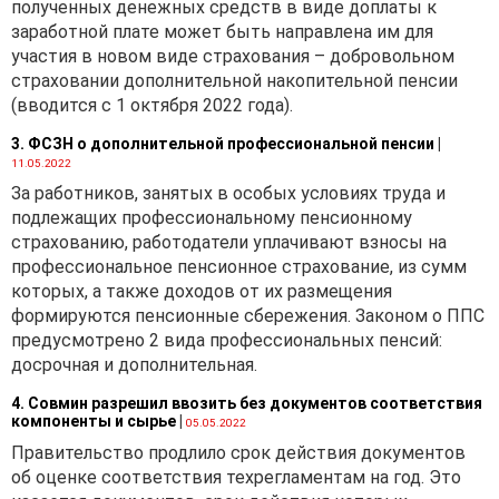
полученных денежных средств в виде доплаты к
полученной от выполнения
заработной плате может быть направлена им для
работ по строительству
участия в новом виде страхования – добровольном
(реконструкции) жилья и
страховании дополнительной накопительной пенсии
реконструкции объектов
(вводится с 1 октября 2022 года).
под жилые помещения, в
общем объеме выручки,
3. ФСЗН о дополнительной профессиональной пенсии
|
полученной от реализации
11.05.2022
товаров (работ, услуг),
За работников, занятых в особых условиях труда и
имущественных прав (п. 5
подлежащих профессиональному пенсионному
ст. 239 НК).
страхованию, работодатели уплачивают взносы на
профессиональное пенсионное страхование, из сумм
С 1 января 2021 г. по
которых, а также доходов от их размещения
земельному налогу
формируются пенсионные сбережения. Законом о ППС
установлен новый объект
предусмотрено 2 вида профессиональных пенсий:
налогообложения
–
досрочная и дополнительная.
земельные участки, ранее
предоставленные в аренду
4. Совмин разрешил ввозить без документов соответствия
и своевременно не
компоненты и сырье
|
05.05.2022
возвращенные в
Правительство продлило срок действия документов
соответствии с
об оценке соответствия техрегламентам на год. Это
законодательством.