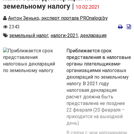
земельному налогу |
10.02.2021
Автор
Антон Зенько, эксперт портала PROnalogi.by
Количество
2343
просмотров
Автор
земельный налог,
налоги-2021,
декларация
Приближается срок
представления в налоговые
органы плательщиками-
организациями налоговых
деклараций по земельному
налогу. В 2021 году
налоговая декларация
расчет должна быть
представлена не позднее
22 февраля (20 февраля –
приходится на выходной
день).
В связи с чем напоминаем,