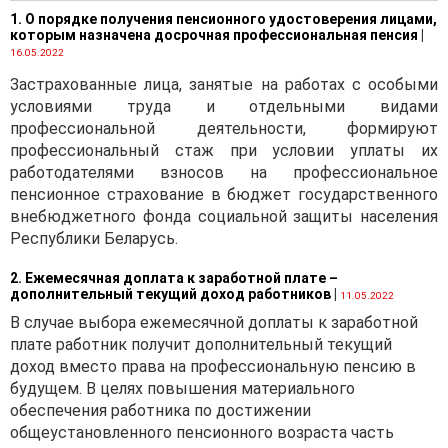
ст. 239 НК);
1. О порядке получения пенсионного удостоверения лицами,
которым назначена досрочная профессиональная пенсия
|
· освобождение
16.05.2022
земельных участков,
Застрахованные лица, занятые на работах с особыми
предоставляемых для
условиями труда и отдельными видами
строительства объектов
профессиональной деятельности, формируют
придорожного сервиса и
профессиональный стаж при условии уплаты их
инженерной
работодателями взносов на профессиональное
инфраструктуры к ним, а
пенсионное страхование в бюджет государственного
также земельных участков,
внебюджетного фонда социальной защиты населения
занятых объектами
Республики Беларусь.
придорожного сервиса
(подп. 1.23 п. 1 ст. 239 НК);
2. Ежемесячная доплата к заработной плате –
дополнительный текущий доход работников
|
11.05.2022
· уменьшение
В случае выбора ежемесячной доплаты к заработной
подлежащей уплате суммы
плате работник получит дополнительный текущий
земельного налога на сумму
доход вместо права на профессиональную пенсию в
земельного налога,
будущем. В целях повышения материального
исчисленную
обеспечения работника по достижении
пропорционально
общеустановленного пенсионного возраста часть
удельному весу выручки,