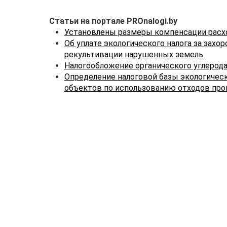
Статьи на портале PROnalogi.by
Установлены размеры компенсации расход
Об уплате экологического налога за захо
рекультивации нарушенных земель
Налогообложение органического углерод
Определение налоговой базы экологическ
объектов по использованию отходов про