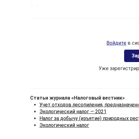
<...>
Войдите
в си
Зa
Уже зарегистри
Статьи журнала «Налоговый вестник»
Учет отходов лесопиления, предназначен
Экологический налог — 2021
Налог за добычу (изъятие) природных ре
Экологический налог