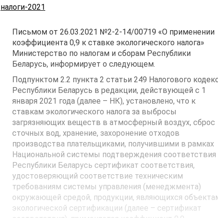
просмотров
налоги-2021
Письмом от 26.03.2021 №2-2-14/00719 «О применении
коэффициента 0,9 к ставке экологического налога»
Министерство по налогам и сборам Республики
Беларусь, информирует о следующем.
Подпунктом 2.2 пункта 2 статьи 249 Налогового кодек
Республики Беларусь в редакции, действующей с 1
января 2021 года (далее – НК), установлено, что к
ставкам экологического налога за выбросы
загрязняющих веществ в атмосферный воздух, сброс
сточных вод, хранение, захоронение отходов
производства плательщиками, получившими в рамках
Национальной системы подтверждения соответствия
Республики Беларусь сертификат соответствия,
удостоверяющий соответствие техническим
требованиям системы управления (менеджмента)
окружающей средой, продукции, являющихся объекта
экологической сертификации (далее – сертификат