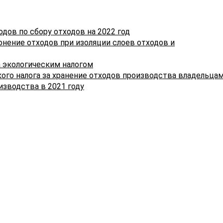
повторную сертификацию.
Частью второй подпункта 2.2 пункта 2 статьи 249 НК
установлено, что коэффициент 0,9 применяется с 1-го
ов по сбору отходов на 2022 год
числа первого месяца квартала, следующего за
ронение отходов при изоляции слоев отходов и
кварталом, на который приходится дата регистрации
сертификата соответствия в реестре Национальной
а экологическим налогом
системы подтверждения соответствия Республики
ого налога за хранение отходов производства владельца
Беларусь, по последнее число третьего месяца квартал
изводства в 2021 году
на который приходится дата окончания (прекращения)
действия сертификата соответствия.
Принимая во внимание изложенное, с 1 января 2021 го
коэффициент 0,9 применяется, в том числе
плательщиками экологического налога, получившими
сертификаты соответствия в связи с истечением сро
действия предыдущего сертификата. При этом срок
применения коэффициента 0,9 определяется в
соответствии с частью второй подпункта 2.2 пункта 2
статьи 249 НК.
Пример (условный):